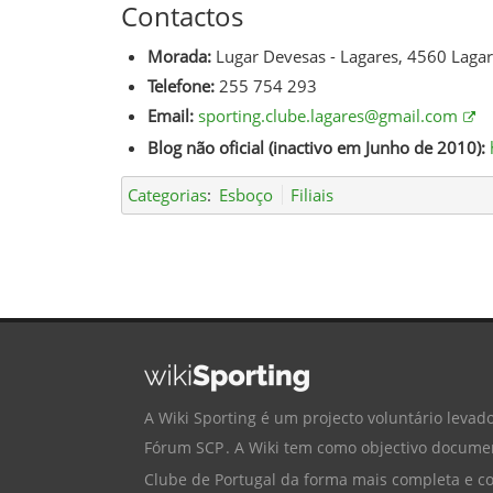
Contactos
Morada:
Lugar Devesas - Lagares, 4560 Lagare
Telefone:
255 754 293
Email:
sporting.clube.lagares@gmail.com
Blog não oficial (inactivo em Junho de 2010):
Categorias
:
Esboço
Filiais
A Wiki Sporting é um projecto voluntário levado
Fórum SCP
. A Wiki tem como objectivo documen
Clube de Portugal
da forma mais completa e cor