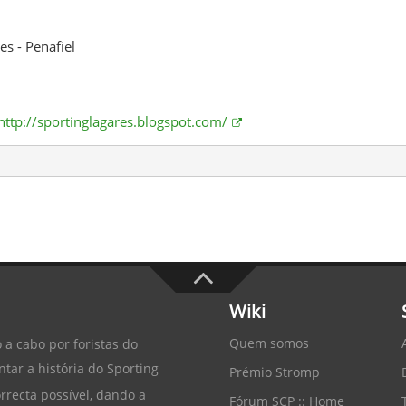
s - Penafiel
http://sportinglagares.blogspot.com/
Wiki
Quem somos
 a cabo por foristas do
tar a história do
Sporting
Prémio Stromp
recta possível, dando a
Fórum SCP :: Home