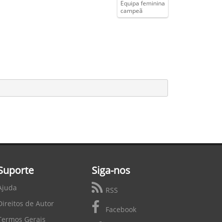
Equipa feminina
campeã
Suporte
Siga-nos
Ajuda
RSS
Direitos de Autor
Facebook
Termos Gerais