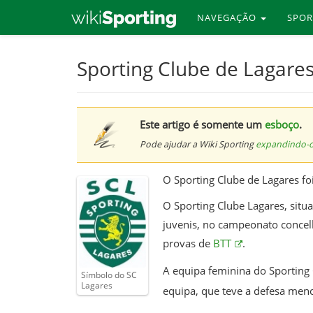
NAVEGAÇÃO
SPO
Skip
Sporting Clube de Lagare
to
main
content
Este artigo é somente um
esboço
.
Pode ajudar a Wiki Sporting
expandindo-
O Sporting Clube de Lagares f
O Sporting Clube Lagares, situ
juvenis, no campeonato concel
provas de
BTT
.
A equipa feminina do Sporting
Símbolo do SC
Lagares
equipa, que teve a defesa meno