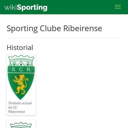
Toggl
Skip
Sporting Clube Ribeirense
to
main
Historial
content
Símbolo actual
do SC
Ribeirense