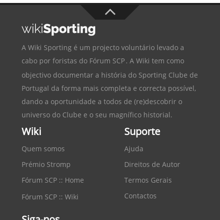
A Wiki Sporting é um projecto voluntário levado a
cabo por foristas do
Fórum SCP
. A Wiki tem como
objectivo documentar a história do
Sporting Clube de
Portugal
da forma mais completa e correcta possível,
dando a oportunidade a todos de (re)descobrir o
universo do Clube e o seu magnífico historial.
Wiki
Suporte
Quem somos
Ajuda
Prémio Stromp
Direitos de Autor
Fórum SCP :: Home
Termos Gerais
Contactos
Fórum SCP :: Wiki
Siga-nos