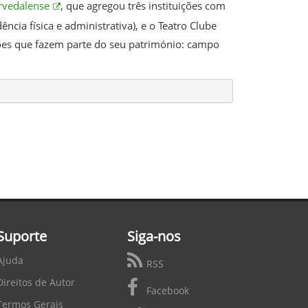
rvedalense
, que agregou três instituições com
cia física e administrativa), e o Teatro Clube
ações que fazem parte do seu património: campo
Suporte
Siga-nos
Ajuda
RSS
Direitos de Autor
Facebook
Termos Gerais