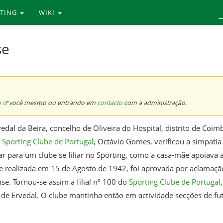
RTING
WIKI
se
o
você mesmo ou entrando em
contacto
com a administração.
edal da Beira, concelho de Oliveira do Hospital, distrito de Coi
o
Sporting Clube de Portugal
, Octávio Gomes, verificou a simpatia
 para um clube se filiar no Sporting, como a casa-mãe apoiava as
 realizada em 15 de Agosto de 1942, foi aprovada por aclamação
. Tornou-se assim a filial nº 100 do
Sporting Clube de Portugal
e Ervedal. O clube mantinha então em actividade secções de futeb