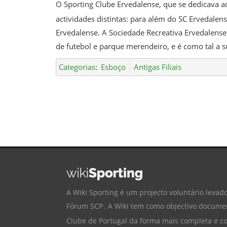
O Sporting Clube Ervedalense, que se dedicava a
actividades distintas: para além do SC Ervedalens
Ervedalense. A Sociedade Recreativa Ervedalense 
de futebol e parque merendeiro, e é como tal a s
Categorias
:
Esboço
Antigas Filiais
A Wiki Sporting é um projecto voluntário levado
Fórum SCP
. A Wiki tem como objectivo documen
Clube de Portugal
da forma mais completa e cor