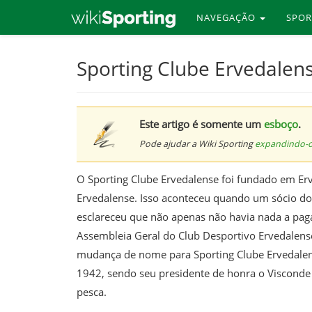
NAVEGAÇÃO
SPO
Skip
Sporting Clube Ervedalen
to
main
content
Este artigo é somente um
esboço
.
Pode ajudar a Wiki Sporting
expandindo-
O Sporting Clube Ervedalense foi fundado em Erv
Ervedalense. Isso aconteceu quando um sócio d
esclareceu que não apenas não havia nada a pagar
Assembleia Geral do Club Desportivo Ervedalense
mudança de nome para Sporting Clube Ervedalense
1942, sendo seu presidente de honra o Visconde d
pesca.