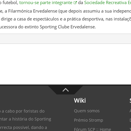
o futebol,
tornou-se parte integrante
da
Sociedade Recreativa E
e, a Filarmónica Ervedalense (que depois assumiu a sua independên
dirige a casa de espectáculos e a prática desportiva, nas instal
ucessora do extinto Sporting Clube Ervedalense.
Wiki
Quem somos
 a cabo por foristas do
tar a história do
Sporting
Prémio Stromp
recta possível, dando a
Fórum SCP :: Home