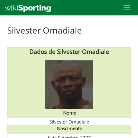
Toggl
Skip
Silvester Omadiale
to
main
content
Dados de Silvester Omadiale
Nome
Silvester Omadiale
Nascimento
5 de Setembro 1977