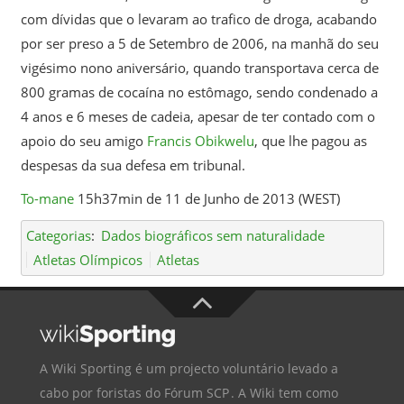
com dívidas que o levaram ao trafico de droga, acabando
por ser preso a 5 de Setembro de 2006, na manhã do seu
vigésimo nono aniversário, quando transportava cerca de
800 gramas de cocaína no estômago, sendo condenado a
4 anos e 6 meses de cadeia, apesar de ter contado com o
apoio do seu amigo
Francis Obikwelu
, que lhe pagou as
despesas da sua defesa em tribunal.
To-mane
15h37min de 11 de Junho de 2013 (WEST)
Categorias
:
Dados biográficos sem naturalidade
Atletas Olímpicos
Atletas
A Wiki Sporting é um projecto voluntário levado a
cabo por foristas do
Fórum SCP
. A Wiki tem como