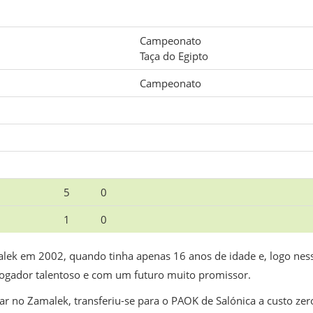
Campeonato
Taça do Egipto
Campeonato
5
0
1
0
alek em 2002, quando tinha apenas 16 anos de idade e, logo nes
gador talentoso e com um futuro muito promissor.
 no Zamalek, transferiu-se para o PAOK de Salónica a custo zero