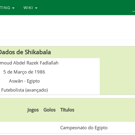
RTING
WIKI
Dados de Shikabala
oud Abdel Razek Fadlallah
5 de Março de 1986
Aswān
-
Egipto
Futebolista (avançado)
Jogos
Golos
Títulos
Campeonato do Egipto