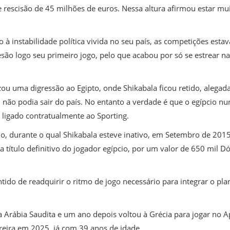
 rescisão de 45 milhões de euros. Nessa altura afirmou estar muit
 à instabilidade política vivida no seu país, as competições es
são logo seu primeiro jogo, pelo que acabou por só se estrear na
izou uma digressão ao Egipto, onde Shikabala ficou retido, aleg
l não podia sair do país. No entanto a verdade é que o egípcio 
ar ligado contratualmente ao Sporting.
 durante o qual Shikabala esteve inativo, em Setembro de 2015
a título definitivo do jogador egípcio, por um valor de 650 mil 
tido de readquirir o ritmo de jogo necessário para integrar o pl
Arábia Saudita e um ano depois voltou à Grécia para jogar no A
rreira em 2025, já com 39 anos de idade.