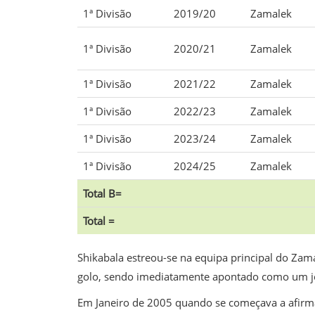
1ª Divisão
2019/20
Zamalek
1ª Divisão
2020/21
Zamalek
1ª Divisão
2021/22
Zamalek
1ª Divisão
2022/23
Zamalek
1ª Divisão
2023/24
Zamalek
1ª Divisão
2024/25
Zamalek
Total B=
Total =
Shikabala estreou-se na equipa principal do Zam
golo, sendo imediatamente apontado como um jo
Em Janeiro de 2005 quando se começava a afirmar