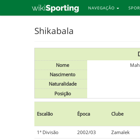
NAVEGAÇÃO
SPO
Skip
Shikabala
to
main
content
Nome
Mahm
Nascimento
Naturalidade
Posição
Escalão
Época
Clube
1ª Divisão
2002/03
Zamalek