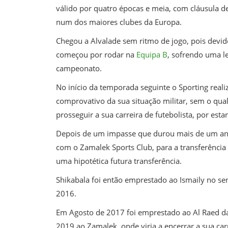
válido por quatro épocas e meia, com cláusula de
num dos maiores clubes da Europa.
Chegou a Alvalade sem ritmo de jogo, pois devido
começou por rodar na
Equipa B
, sofrendo uma le
campeonato.
No início da temporada seguinte o Sporting real
comprovativo da sua situação militar, sem o qua
prosseguir a sua carreira de futebolista, por est
Depois de um impasse que durou mais de um ano,
com o Zamalek Sports Club, para a transferência 
uma hipotética futura transferência.
Shikabala foi então emprestado ao Ismaily no sen
2016.
Em Agosto de 2017 foi emprestado ao Al Raed da 
2019 ao Zamalek, onde viria a encerrar a sua ca