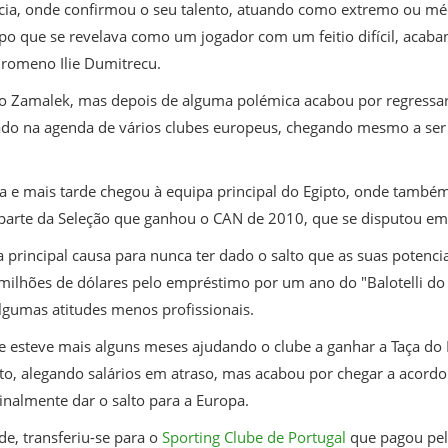
récia, onde confirmou o seu talento, atuando como extremo ou mé
 que se revelava como um jogador com um feitio difícil, acaban
 romeno Ilie Dumitrecu.
l do Zamalek, mas depois de alguma polémica acabou por regressa
ado na agenda de vários clubes europeus, chegando mesmo a ser
a e mais tarde chegou à equipa principal do Egipto, onde também 
parte da Seleção que ganhou o CAN de 2010, que se disputou em
 principal causa para nunca ter dado o salto que as suas potenci
ilhões de dólares pelo empréstimo por um ano do "Balotelli do 
lgumas atitudes menos profissionais.
 esteve mais alguns meses ajudando o clube a ganhar a Taça do E
ato, alegando salários em atraso, mas acabou por chegar a acord
inalmente dar o salto para a Europa.
e, transferiu-se para o
Sporting Clube de Portugal
que pagou pel