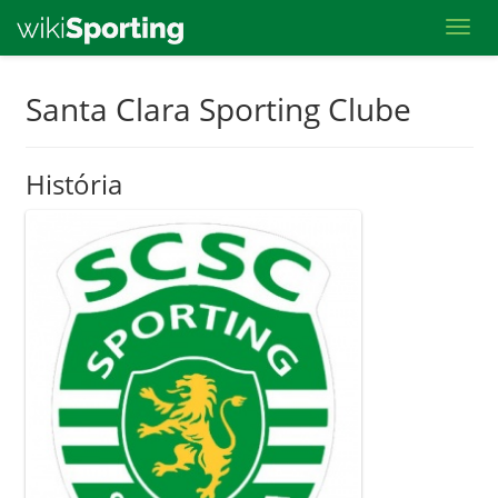
Toggl
Skip
Santa Clara Sporting Clube
to
main
História
content