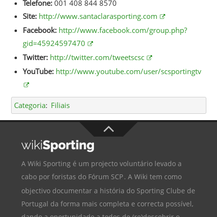
Telefone:
001 408 844 8570
Site:
http://www.santaclarasporting.com
Facebook:
http://www.facebook.com/group.php?
gid=45924597470
Twitter:
http://twitter.com/tweetscsc
YouTube:
http://www.youtube.com/user/scsportingtv
Categoria
:
Filiais
A Wiki Sporting é um projecto voluntário levado a
cabo por foristas do
Fórum SCP
. A Wiki tem como
objectivo documentar a história do
Sporting Clube de
Portugal
da forma mais completa e correcta possível,
dando a oportunidade a todos de (re)descobrir o