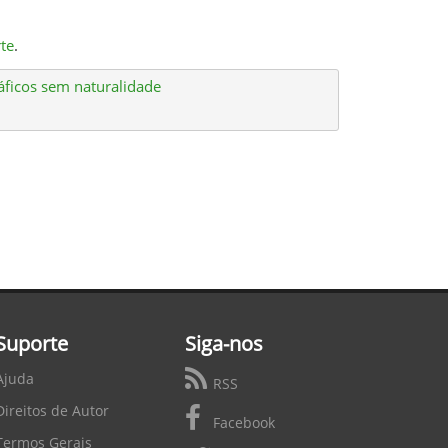
te
.
áficos sem naturalidade
Suporte
Siga-nos
Ajuda
RSS
Direitos de Autor
Facebook
Termos Gerais