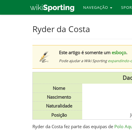
NAVEGAÇÃO
SPO
Skip
Ryder da Costa
to
main
content
Este artigo é somente um
esboço
.
Pode ajudar a Wiki Sporting
expandindo-
Dad
Nome
Nascimento
Naturalidade
Posição
Ryder da Costa fez parte das equipas de
Polo Aqu