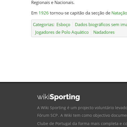
Regionais e Nacionais.
Em
1926
tornou-se capitão da secção de
Nataçã
Categorias
:
Esboço
Dados biográficos sem i
Jogadores de Polo Aquático
Nadadores
A Wiki Sporting é um projecto voluntário levado
Fórum SCP
. A Wiki tem como objectivo documen
Clube de Portugal
da forma mais completa e cor