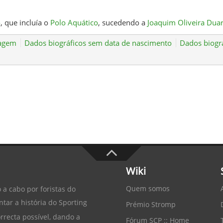
o
, que incluía o
Polo Aquático
, sucedendo a
Joaquim Oliveira Duar
magem
Dados biográficos sem data de nascimento
Dados biogr
Wiki
Quem somos
 a cabo por foristas do
tar a história do
Sporting
Prémio Stromp
recta possível, dando a
Fórum SCP :: Home