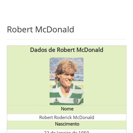
Skip
Robert McDonald
to
main
content
Dados de Robert McDonald
Nome
Robert Roderick McDonald
Nascimento
22 de Janeiro de 1959