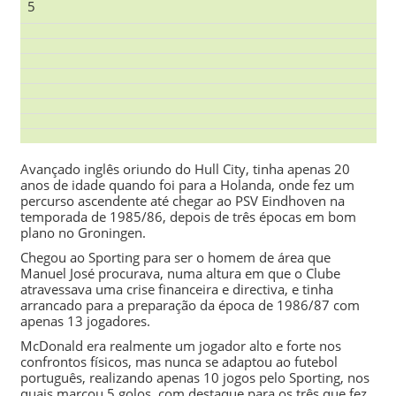
5
Avançado inglês oriundo do Hull City, tinha apenas 20
anos de idade quando foi para a Holanda, onde fez um
percurso ascendente até chegar ao PSV Eindhoven na
temporada de 1985/86, depois de três épocas em bom
plano no Groningen.
Chegou ao Sporting para ser o homem de área que
Manuel José
procurava, numa altura em que o Clube
atravessava uma crise financeira e directiva, e tinha
arrancado para a preparação da época de
1986/87
com
apenas 13 jogadores.
McDonald era realmente um jogador alto e forte nos
confrontos físicos, mas nunca se adaptou ao futebol
português, realizando apenas 10 jogos pelo Sporting, nos
quais marcou 5 golos, com destaque para os três que fez