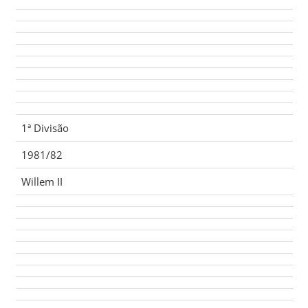
1ª Divisão
1981/82
Willem II