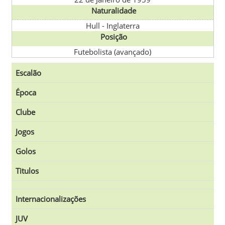
Naturalidade
Hull
-
Inglaterra
Posição
Futebolista (avançado)
Escalão
Época
Clube
Jogos
Golos
Titulos
Internacionalizações
JUV