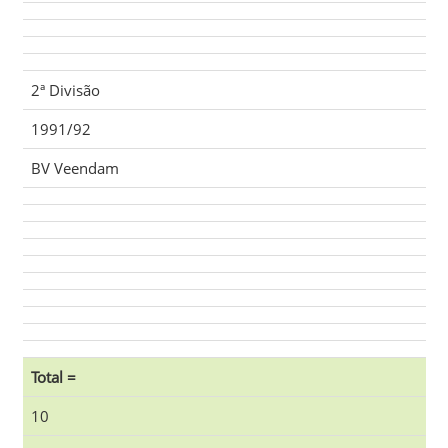
2ª Divisão
1991/92
BV Veendam
Total =
10