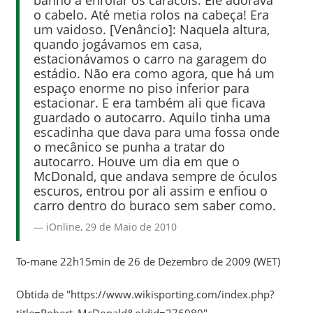
o cabelo. Até metia rolos na cabeça! Era
um vaidoso. [Venâncio]: Naquela altura,
quando jogávamos em casa,
estacionávamos o carro na garagem do
estádio. Não era como agora, que há um
espaço enorme no piso inferior para
estacionar. E era também ali que ficava
guardado o autocarro. Aquilo tinha uma
escadinha que dava para uma fossa onde
o mecânico se punha a tratar do
autocarro. Houve um dia em que o
McDonald, que andava sempre de óculos
escuros, entrou por ali assim e enfiou o
carro dentro do buraco sem saber como.
iOnline, 29 de Maio de 2010
To-mane
22h15min de 26 de Dezembro de 2009 (WET)
Obtida de "
https://www.wikisporting.com/index.php?
title=Robert_McDonald&oldid=276980
"