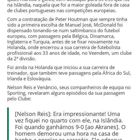
na Islândia, naquela que foi
a maior goleada fora de casa
de clubes portugueses nas competições europeias
.
Com a contratação de
Peter Houtman
que sempre tinha
sido a primeira escolha de
Manuel José
, McDonald foi
dispensado tonando-se num saltimbanco do futebol
europeu, com passagens pela Bélgica, Dinamarca,
Inglaterra e Turquia, antes de se fixar novamente na
Holanda, onde encerrou a sua carreira de futebolista
profissional aos 33 anos de idade, no Veendem, um clube
da 2ª divisão.
Foi ainda na Holanda que iniciou a sua carreira de
treinador, que também teve passagens pela África do Sul,
Irlanda e Eslováquia.
Nelson Reis
e
Venâncio
, seus companheiros de equipa no
Sporting, revelaram alguns episódios da sua passagem
pelo Clube:
[Nelson Reis]: Era impressionante! Uma
vez fiquei no quarto com ele, na Islândia.
Foi quando ganhámos 9-0 [ao Akranes]. O
homem demorou uma hora na casa de
banho a enrolar os caracóis. Ele adorava