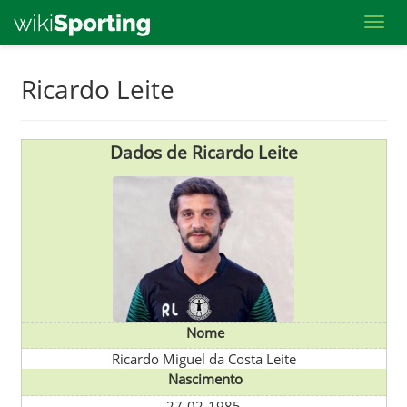
Toggl
Skip
Ricardo Leite
to
main
content
Dados de Ricardo Leite
Nome
Ricardo Miguel da Costa Leite
Nascimento
27-02-1985