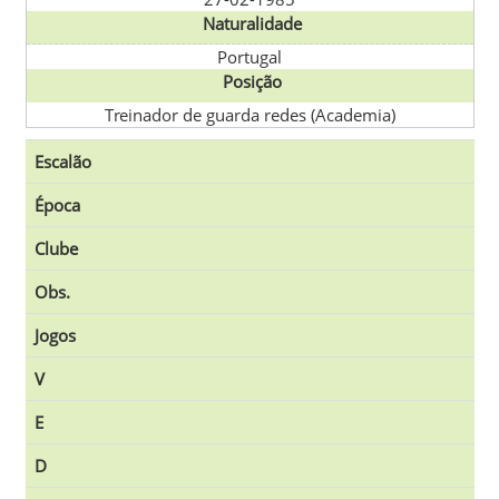
Naturalidade
Portugal
Posição
Treinador de guarda redes (Academia)
Escalão
Época
Clube
Obs.
Jogos
V
E
D