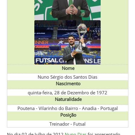
Nome
Nuno Sérgio dos Santos Dias
Nascimento
quinta-feira, 28 de Dezembro de 1972
Naturalidade
Poutena - Vilarinho do Bairro - Anadia
-
Portugal
Posição
Treinador - Futsal
No dia 02 de Julho de 2012
Nuno Dias
foi apresentado