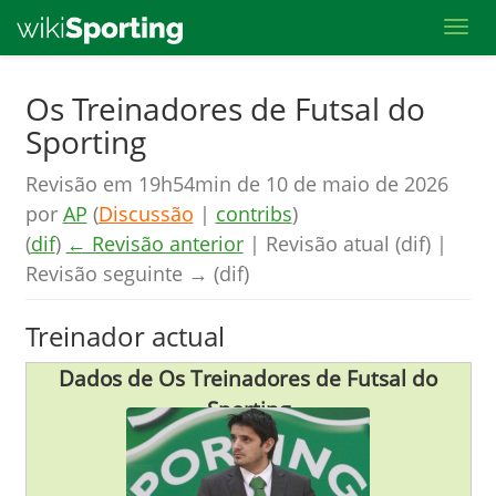
Toggl
Skip
Os Treinadores de Futsal do
to
Sporting
main
content
Revisão em 19h54min de 10 de maio de 2026
por
AP
(
Discussão
|
contribs
)
(
dif
)
← Revisão anterior
| Revisão atual (dif) |
Revisão seguinte → (dif)
Treinador actual
Dados de Os Treinadores de Futsal do
Sporting