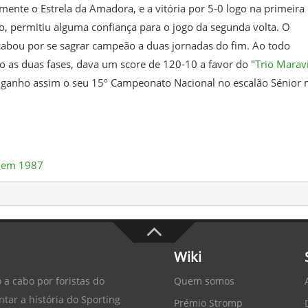
samente o Estrela da Amadora, e a vitória por 5-0 logo na primeira
ogo, permitiu alguma confiança para o jogo da segunda volta. O
 acabou por se sagrar campeão a duas jornadas do fim. Ao todo
o as duas fases, dava um score de 120-10 a favor do "
Trio Marav
nha ganho assim o seu 15º Campeonato Nacional no escalão Sénior 
o em 1987
Wiki
Quem somos
 a cabo por foristas do
tar a história do
Sporting
Prémio Stromp