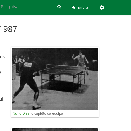
Ferramen
Entrar
 1987
 os
0
ul,
Nuno Dias
, o capitão da equipa