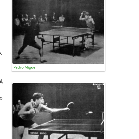
,
Pedro Miguel
l,
do