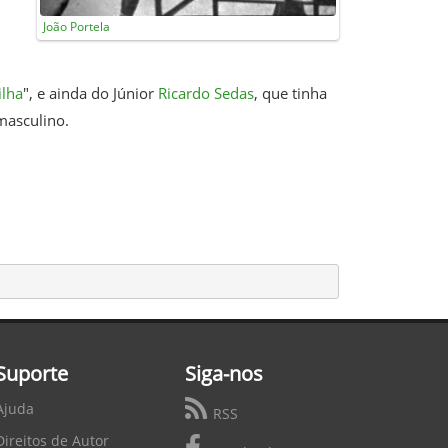
João Portela
ilha
", e ainda do Júnior
Ricardo Sedas
, que tinha
masculino.
Suporte
Siga-nos
Ajuda
RSS
Direitos de Autor