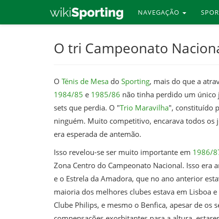
NAVEGAÇÃO
SPO
Skip
O tri Campeonato Naciona
to
main
content
O
Ténis de Mesa
do
Sporting
, mais do que a atra
1984/85
e
1985/86
não tinha perdido um único j
sets que perdia. O "
Trio Maravilha
", constituído 
ninguém. Muito competitivo, encarava todos os
era esperada de antemão.
Isso revelou-se ser muito importante em
1986/8
Zona Centro do Campeonato Nacional. Isso era ar
e o Estrela da Amadora, que no ano anterior est
maioria dos melhores clubes estava em Lisboa e
Clube Philips, e mesmo o Benfica, apesar de os s
compensações exorbitantes para a altura, estarem