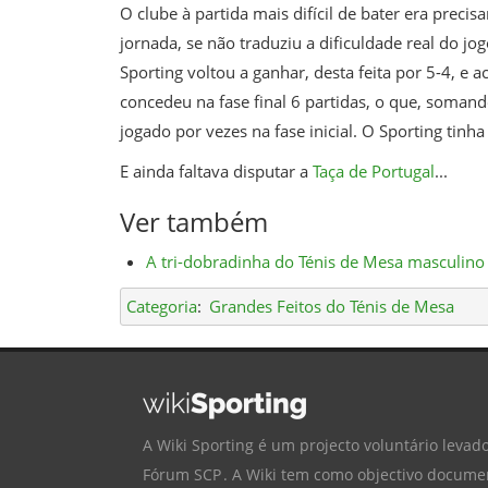
O clube à partida mais difícil de bater era preci
jornada, se não traduziu a dificuldade real do j
Sporting voltou a ganhar, desta feita por 5-4, e
concedeu na fase final 6 partidas, o que, somand
jogado por vezes na fase inicial. O Sporting ti
E ainda faltava disputar a
Taça de Portugal
...
Ver também
A tri-dobradinha do Ténis de Mesa masculin
Categoria
:
Grandes Feitos do Ténis de Mesa
A Wiki Sporting é um projecto voluntário levado
Fórum SCP
. A Wiki tem como objectivo documen