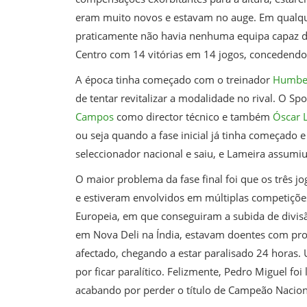
eram muito novos e estavam no auge. Em qualquer
praticamente não havia nenhuma equipa capaz de 
Centro com 14 vitórias em 14 jogos, concedendo 
A época tinha começado com o treinador
Humber
de tentar revitalizar a modalidade no rival. O S
Campos
como director técnico e também
Óscar 
ou seja quando a fase inicial já tinha começado 
seleccionador nacional e saiu, e Lameira assumiu
O maior problema da fase final foi que os três 
e estiveram envolvidos em múltiplas competiçõe
Europeia, em que conseguiram a subida de divisão
em Nova Deli na Índia, estavam doentes com prob
afectado, chegando a estar paralisado 24 hora
por ficar paralítico. Felizmente, Pedro Miguel fo
acabando por perder o título de Campeão Nacion