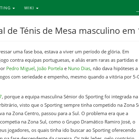
RTING
WIKI
l de Ténis de Mesa masculino em
vessar uma fase boa, estava a viver um período de glória. Em
ogo contra equipas portuguesas, e aliás eram raras as partidas e
por
Pedro Miguel
,
João Portela
e
Nuno Dias
, não dava hipóteses a
 jogos com seriedade e empenho, mesmo quando a vitória por 5-
7
, porque a equipa masculina Sénior do Sporting foi integrada na
bitrário, visto que o Sporting sempre tinha competido na Zona S
ava na Zona Centro, passou para a Sul. O problema era que a
 competia na Zona Sul, como o Grupo Dramático Ramiro José, o
eus jogadores, os quais tinha ido buscar ao Sporting oferecendo
 na fase descendente da carreira. Os três leões, pelo contrário,