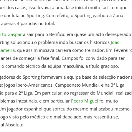
 dos casos, isso levava a uma fase inicial muito fácil, em que
dar luta ao Sporting. Com efeito, o Sporting ganhou a Zona
apenas 4 partidas no total.
to Gaspar
a sair para o Benfica: era quase um acto desesperado
porting solucionou o problema indo buscar os históricos
João
Lameira
, que assim iniciava carreira como treinador. Em Fevereiro
e antes de começar a fase final, Campos foi convidado para ser
 o comando técnico da equipa masculina, a título gracioso.
jogadores do Sporting formavam a equipa base da selecção naciona
s: Jogos Ibero-Americanos, Campeonato Mundial, e na 3ª Liga
 para a 2ª Liga. Em particular, ao regressar do Mundial, realiza
lemas intestinais, e em particular
Pedro Miguel
foi muito
s. Um jogador espanhol que sofreu do mesmo mal acabou mesmo
i logo visto pelo médico e o mal debelado, mas ressentiu-se,
al Absoluto.