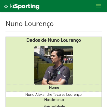
Toggl
Skip
Nuno Lourenço
to
main
content
Dados de Nuno Lourenço
Nome
Nuno Alexandre Tavares Lourenço
Nascimento
Naturalidade