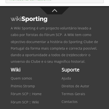
A Wiki Sporting é um projecto voluntário levado a
cabo por foristas do
Fórum SCP
. A Wiki tem como
objectivo documentar a história do
Sporting Clube de
Portugal
da forma mais completa e correcta possível,
dando a oportunidade a todos de (re)descobrir o
universo do Clube e o seu magnífico historial.
Wiki
Suporte
Quem somos
Ajuda
Prémio Stromp
Direitos de Autor
Fórum SCP :: Home
Termos Gerais
Contactos
Fórum SCP :: Wiki