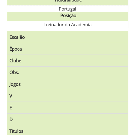
Portugal
Posição
Treinador da Academia
Escalão
Época
Clube
Obs.
Jogos
V
E
D
Titulos