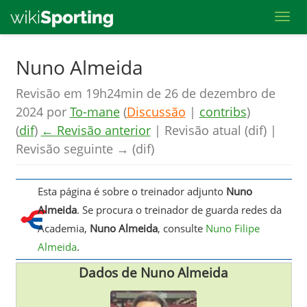
Toggl
Skip
Nuno Almeida
to
Revisão em 19h24min de 26 de dezembro de
main
2024 por
To-mane
(
Discussão
|
contribs
)
content
(
dif
)
← Revisão anterior
| Revisão atual (dif) |
Revisão seguinte → (dif)
Esta página é sobre o treinador adjunto
Nuno
Almeida
. Se procura o treinador de guarda redes da
Academia,
Nuno Almeida
, consulte
Nuno Filipe
Almeida
.
Dados de Nuno Almeida