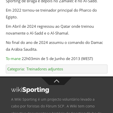
Sporting de Braga e depois no Zamalec e no Al-Sadd.
Em 2022 tornou-se treinador principal do Pharco do
Egipto.
Em Abril de 2024 regressou ao Qatar onde treinou
novamente o Al-Sadd e o Al-Shamal.
No final do ano de 2024 assumiu o comando do Damac
da Arábia Saudita.
To-mane
22h03min de 5 de Junho de 2013 (WEST)
Categoria
:
Treinadores adjuntos
A Wiki Sporting é um projecto voluntário levado a
cabo por foristas do
Fórum SCP
. A Wiki tem como