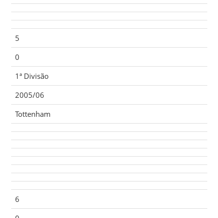
5
0
1ª Divisão
2005/06
Tottenham
6
0