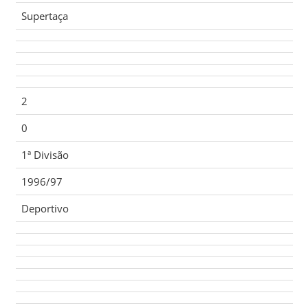
Supertaça
2
0
1ª Divisão
1996/97
Deportivo