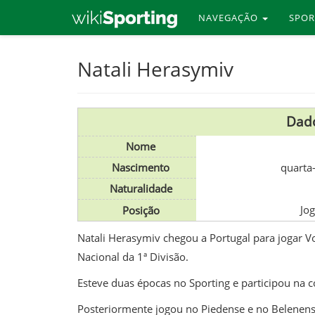
NAVEGAÇÃO
SPO
Skip
Natali Herasymiv
to
main
content
Dado
Nome
Nascimento
quarta
Naturalidade
Jog
Posição
Natali Herasymiv chegou a Portugal para jogar Vo
Nacional da 1ª Divisão.
Esteve duas épocas no Sporting e participou na 
Posteriormente jogou no Piedense e no Belenens