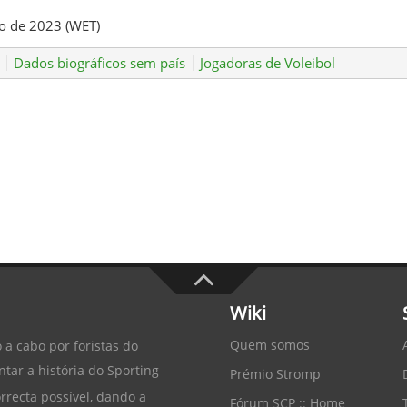
o de 2023 (WET)
Dados biográficos sem país
Jogadoras de Voleibol
Wiki
Quem somos
 a cabo por foristas do
tar a história do
Sporting
Prémio Stromp
recta possível, dando a
Fórum SCP :: Home