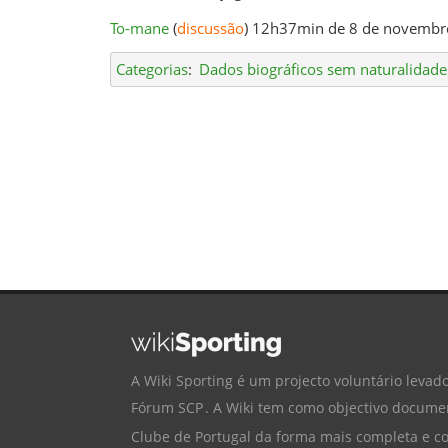
To-mane
(
discussão
) 12h37min de 8 de novembr
Categorias
:
Dados biográficos sem naturalidade
A Wiki Sporting é um projecto voluntário levado
Fórum SCP
. A Wiki tem como objectivo documen
Clube de Portugal
da forma mais completa e cor