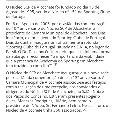
O Núcleo SCP de Alcochete foi fundado no dia 18 de
Agosto de 1995, sendo o
Núcleo
nº 151 do
Sporting Clube
de Portugal
.
Em 6 de Agosto de 2005, por ocasião das comemorações
do 10.º aniversário do Núcleo SCP de Alcochete, o
presidente da Câmara Municipal de Alcochete, José Dias
Inocêncio, e o presidente do
Sporting Clube de Portugal
,
Dias da Cunha
, inauguraram oficialmente a rotunda
“Sporting Clube de Portugal” situada na E.N. 4, no lugar do
Passil. O Dr. Dias Inocêncio referiu que esta foi uma forma
da autarquia reconhecer “”a importância da visibilidade
que a presença da Academia do Sporting em Alcochete
[1]
tem trazido ao concelho””.
O Núcleo do SCP de Alcochete inaugurou a sua nova sede
por ocasião da comemoração do seu 13º aniversário. A
Câmara Municipal de Alcochete associou-se aos festejos
com a realização de uma recepção, aos convidados e
dirigentes do Núcleo SCP de Alcochete, no Salão Nobre
dos Paços do Concelho. Estiveram presentes
Rogério
Alves
,
Menezes Rodrigues
,
Hilário
, bem como o
presidente do Núcleo, Sr. Fernando Leiria. Nessa altura, o
[2]
Núcleo de Alcochete tinha 360 associados.