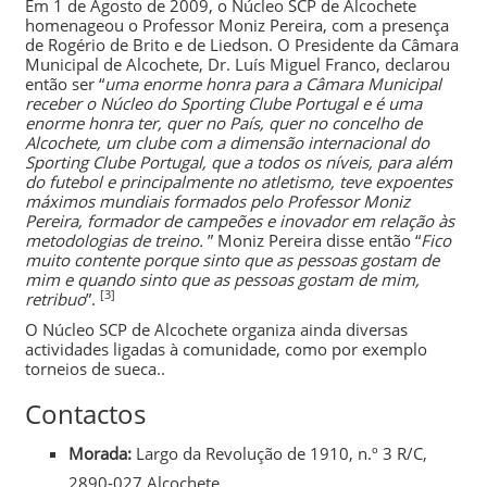
Em 1 de Agosto de 2009, o Núcleo SCP de Alcochete
homenageou o Professor
Moniz Pereira
, com a presença
de
Rogério de Brito
e de
Liedson
. O Presidente da Câmara
Municipal de Alcochete, Dr. Luís Miguel Franco, declarou
então ser “
uma enorme honra para a Câmara Municipal
receber o Núcleo do Sporting Clube Portugal e é uma
enorme honra ter, quer no País, quer no concelho de
Alcochete, um clube com a dimensão internacional do
Sporting Clube Portugal, que a todos os níveis, para além
do futebol e principalmente no atletismo, teve expoentes
máximos mundiais formados pelo Professor Moniz
Pereira, formador de campeões e inovador em relação às
metodologias de treino.
” Moniz Pereira disse então “
Fico
muito contente porque sinto que as pessoas gostam de
mim e quando sinto que as pessoas gostam de mim,
[3]
retribuo
”.
O Núcleo SCP de Alcochete organiza ainda diversas
actividades ligadas à comunidade, como por exemplo
torneios de sueca..
Contactos
Morada:
Largo da Revolução de 1910, n.º 3 R/C,
2890-027 Alcochete