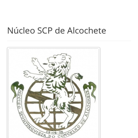
Skip
Núcleo SCP de Alcochete
to
main
content