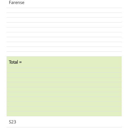
Farense
Total =
S23