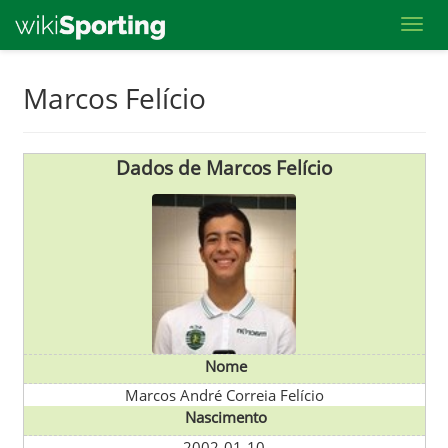
Toggl
Skip
Marcos Felício
to
main
content
Dados de Marcos Felício
Nome
Marcos André Correia Felício
Nascimento
2002-01-10