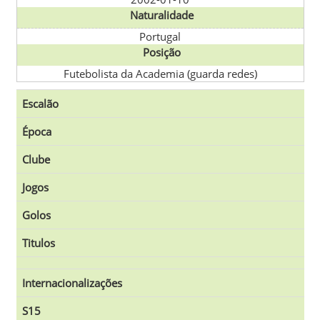
Naturalidade
Portugal
Posição
Futebolista da Academia (guarda redes)
Escalão
Época
Clube
Jogos
Golos
Titulos
Internacionalizações
S15