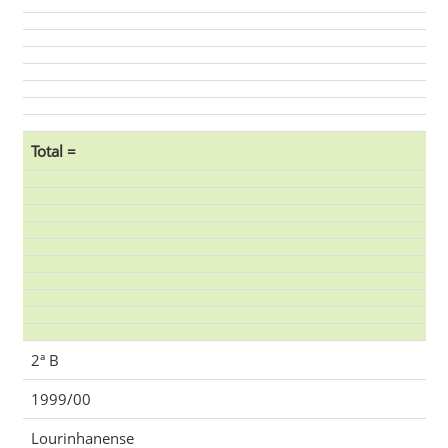
Total =
2ª B
1999/00
Lourinhanense