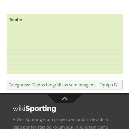
Total =
Categorias
:
Dados biográficos sem imagem
Equipa B
A Wiki Sporting é um projecto voluntário levado a
cabo por foristas do
Fórum SCP
. A Wiki tem como