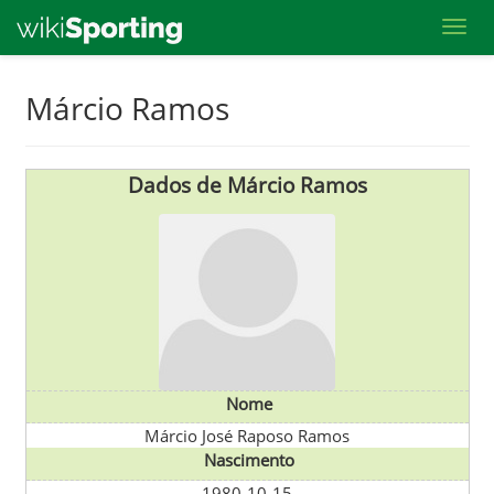
Toggl
Skip
Márcio Ramos
to
main
content
Dados de Márcio Ramos
Nome
Márcio José Raposo Ramos
Nascimento
1980-10-15