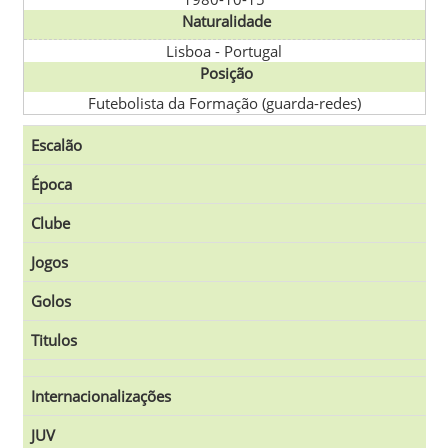
Naturalidade
Lisboa
-
Portugal
Posição
Futebolista da Formação (guarda-redes)
Escalão
Época
Clube
Jogos
Golos
Titulos
Internacionalizações
JUV