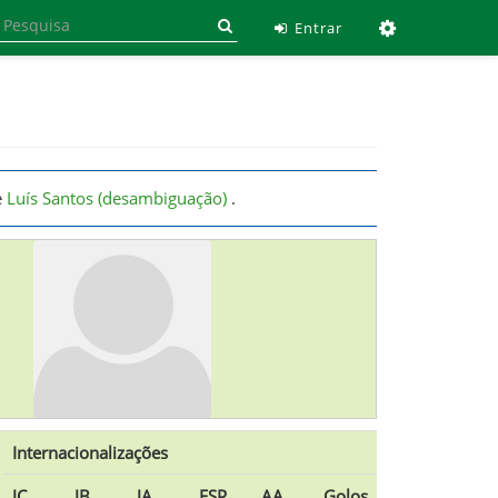
Ferramen
Entrar
e
Luís Santos (desambiguação)
.
Internacionalizações
JC
JB
JA
ESP
AA
Golos