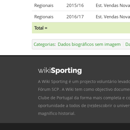
Regionais
2015/16
Est. Vendas Nova
Regionais
2016/17
Est. Vendas Nova
Total =
Categorias
:
Dados biográficos sem imagem
Da
A Wiki Sporting é um projecto voluntário levado
Fórum SCP
. A Wiki tem como objectivo documen
Clube de Portugal
da forma mais completa e cor
oportunidade a todos de (re)descobrir o univer
magnífico historial.