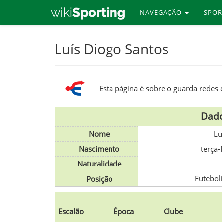
NAVEGAÇÃO
SPO
Skip
Luís Diogo Santos
to
main
content
Esta página é sobre o guarda rede
Dado
Nome
Lu
Nascimento
terça-
Naturalidade
Futebol
Posição
Escalão
Época
Clube