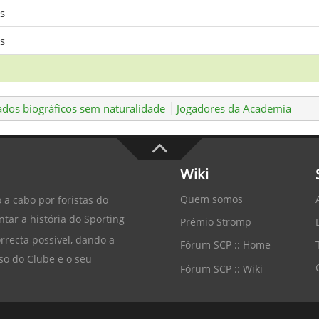
s
s
dos biográficos sem naturalidade
Jogadores da Academia
Wiki
Quem somos
 a cabo por foristas do
tar a história do
Sporting
Prémio Stromp
recta possível, dando a
Fórum SCP :: Home
so do Clube e o seu
Fórum SCP :: Wiki