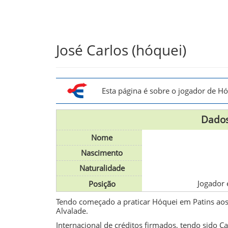
Skip
José Carlos (hóquei)
to
main
content
Esta página é sobre o jogador de H
Dados
Nome
Nascimento
Naturalidade
Jogador 
Posição
Tendo começado a praticar Hóquei em Patins aos 
Alvalade.
Internacional de créditos firmados, tendo sido 