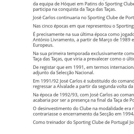
da equipa de
Hóquei em Patins
do
Sporting Club
participa na conquista da
Taça das Taças
.
José Carlos continuaria no
Sporting Clube de Por
Nas cinco épocas em que representou o
Sporting
É precisamente na sua última época como jogador,
António Livramento
, a partir de Março de 1989 
Europeus.
Na sua primeira temporada exclusivamente como
Taça das Taças
, que viria a prevalecer como o úl
De registar que em 1991, em termos internacion
adjunto da Selecção Nacional.
Em
1991/92
José Carlos é substituído do coman
regressar a Alvalade a partir da segunda volta da 
Na época de
1992/93
, com José Carlos ao coman
acabaria por ser a presença na final da Taça de 
O desinvestimento do Clube na modalidade era m
contrariasse o encerramento da Secção em
1994
Como treinador do
Sporting Clube de Portugal
Jo