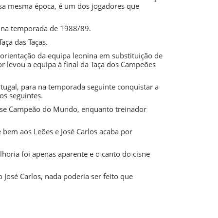
sa mesma época, é um dos jogadores que
ia na temporada de
1988/89
.
Taça das Taças
.
 orientação da equipa leonina em substituição de
or levou a equipa à final da Taça dos Campeões
rtugal, para na temporada seguinte conquistar a
os seguintes.
u-se Campeão do Mundo, enquanto treinador
 bem aos Leões e José Carlos acaba por
oria foi apenas aparente e o canto do cisne
osé Carlos, nada poderia ser feito que