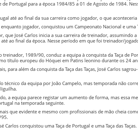
e de Portugal
para a época
1984/85
a 01 de Agosto de 1984. Nes
tugal
até ao final da sua carreira como jogador, o que acontecer
enquanto jogador, conquistou um Campeonato Nacional e uma
 que José Carlos inicia a sua carreira de treinador, assumindo a
e até ao final da época. Nesse período em que foi treinador/jogad
 treinador,
1989/90
, conduz a equipa à conquista da Taça de Po
timo título europeu do
Hóquei em Patins
leonino durante os 24 an
ais, para além da conquista da
Taça das Taças
, José Carlos sagro
do técnico da equipa por João Campelo, mas temporada não corre
liguilha.
do, a equipa parece registar um aumento de forma, mas essa melh
Portugal na temporada seguinte.
ais que evidente e mesmo com profissionais de mão cheia como J
/95
.
sé Carlos conquistou uma Taça de Portugal e uma
Taça das Taças
.