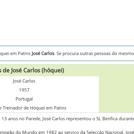
óquei em Patins
José Carlos
. Se procura outras pessoas do mesm
 de José Carlos (hóquei)
José Carlos
1957
Portugal
e Treinador de Hóquei em Patins
13 anos no Parede, José Carlos representou o SL Benfica durante
Campeão do Mundo em 1982 ao serviço da Selecção Nacional, José