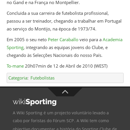
no Gand e na França no Montpellier.
Concluida a sua carreira de futebolista profissional,
passou a ser treinador, chegando a trabalhar em Portugal
ao serviço do Montijo, na época de 1973/74.
Em 2005 o seu neto
Peter Caraballo
veio para a
Academia
Sporting
, integrando as equipas jovens do Clube, e
chegando às Selecções Nacionais do nosso País.
To-mane
20h07min de 12 de Abril de 2010 (WEST)
Categoria
:
Futebolistas
A Wiki Sporting é um projecto voluntário levado a
cabo por foristas do
Fórum SCP
. A Wiki tem como
objectivo documentar a história do
Sporting Clube de