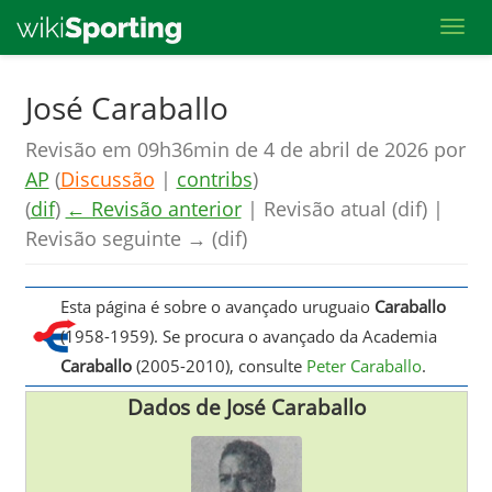
Toggl
Skip
José Caraballo
to
Revisão em 09h36min de 4 de abril de 2026 por
main
AP
(
Discussão
|
contribs
)
content
(
dif
)
← Revisão anterior
| Revisão atual (dif) |
Revisão seguinte → (dif)
Esta página é sobre o avançado uruguaio
Caraballo
(1958-1959). Se procura o avançado da Academia
Caraballo
(2005-2010), consulte
Peter Caraballo
.
Dados de José Caraballo