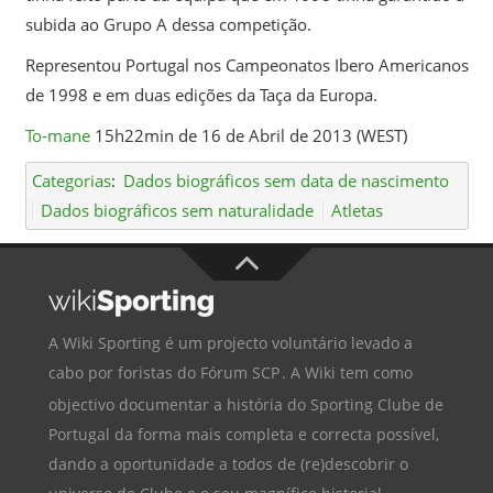
subida ao Grupo A dessa competição.
Representou Portugal nos Campeonatos Ibero Americanos
de 1998 e em duas edições da Taça da Europa.
To-mane
15h22min de 16 de Abril de 2013 (WEST)
Categorias
:
Dados biográficos sem data de nascimento
Dados biográficos sem naturalidade
Atletas
A Wiki Sporting é um projecto voluntário levado a
cabo por foristas do
Fórum SCP
. A Wiki tem como
objectivo documentar a história do
Sporting Clube de
Portugal
da forma mais completa e correcta possível,
dando a oportunidade a todos de (re)descobrir o