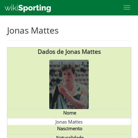
Toggl
Skip
Jonas Mattes
to
main
content
Dados de Jonas Mattes
Nome
Jonas Mattes
Nascimento
Naturalidade