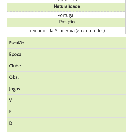
Naturalidade
Portugal
Posição
Treinador da Academia (guarda redes)
Escalão
Época
Clube
Obs.
Jogos
V
E
D