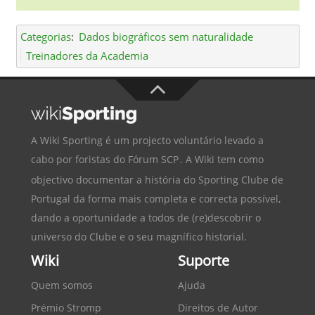
Categorias
:
Dados biográficos sem naturalidade
Treinadores da Academia
A Wiki Sporting é um projecto voluntário levado a
cabo por foristas do
Fórum SCP
. A Wiki tem como
objectivo documentar a história do
Sporting Clube de
Portugal
da forma mais completa e correcta possível,
dando a oportunidade a todos de (re)descobrir o
universo do Clube e o seu magnífico historial.
Wiki
Suporte
Quem somos
Ajuda
Prémio Stromp
Direitos de Autor