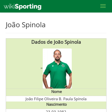
Toggl
Skip
João Spinola
to
main
content
Dados de João Spinola
=
Nome
João Filipe Oliveira B. Paula Spínola
Nascimento
23-03-1982