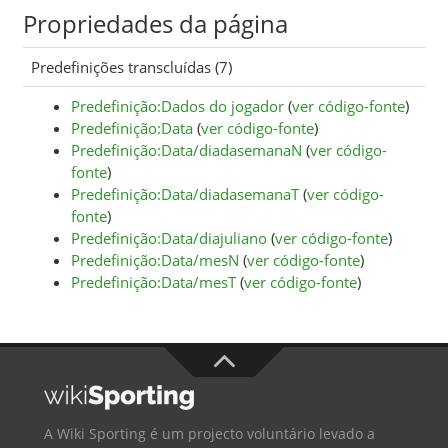
Propriedades da página
Predefinições transcluídas (7)
Predefinição:Dados do jogador
(
ver código-fonte
)
Predefinição:Data
(
ver código-fonte
)
Predefinição:Data/diadasemanaN
(
ver código-
fonte
)
Predefinição:Data/diadasemanaT
(
ver código-
fonte
)
Predefinição:Data/diajuliano
(
ver código-fonte
)
Predefinição:Data/mesN
(
ver código-fonte
)
Predefinição:Data/mesT
(
ver código-fonte
)
A Wiki Sporting é um projecto voluntário levado a