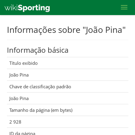
Toggl
Skip
Informações sobre "João Pina"
to
main
Informação básica
content
Título exibido
João Pina
Chave de classificação padrão
João Pina
Tamanho da página (em bytes)
2 928
ID da página