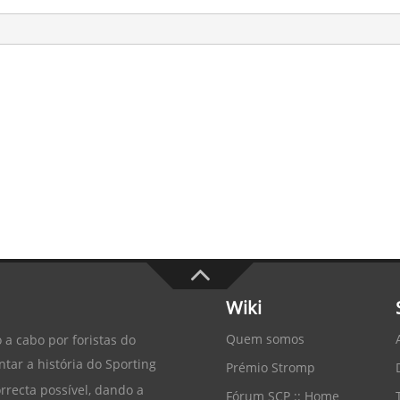
Wiki
Quem somos
 a cabo por foristas do
tar a história do
Sporting
Prémio Stromp
recta possível, dando a
Fórum SCP :: Home