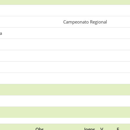
Campeonato Regional
a
Obs.
Jogos
V
E