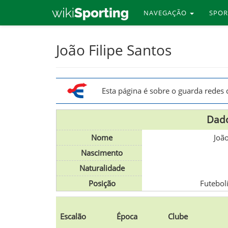
NAVEGAÇÃO
SPO
Skip
João Filipe Santos
to
main
content
Esta página é sobre o guarda rede
Dado
Nome
João
Nascimento
Naturalidade
Posição
Futebol
Escalão
Época
Clube