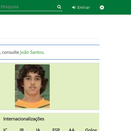
Ferramen
Entrar
, consulte
João Santos
.
Internacionalizações
JC
JB
JA
ESP
AA
Golos