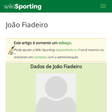
Toggl
Skip
João Fiadeiro
to
main
content
Este artigo é somente um
esboço
.
Pode ajudar a Wiki Sporting
expandindo-o
você mesmo ou
entrando em
contacto
com a administração.
Dados de João Fiadeiro