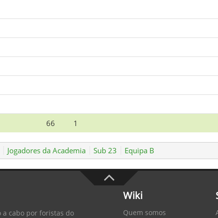
66
1
Jogadores da Academia
Sub 23
Equipa B
Wiki
Quem somos
 a cabo por foristas do