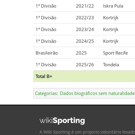
1ª Divisão
2021/22
Iskra Pula
1ª Divisão
2022/23
Kortrijk
1ª Divisão
2023/24
Kortrijk
1ª Divisão
2024/25
Kortrijk
Brasileirão
2025
Sport Recife
1ª Divisão
2025/26
Tondela
Total B=
Categorias
:
Dados biográficos sem naturalidade
A Wiki Sporting é um projecto voluntário levado