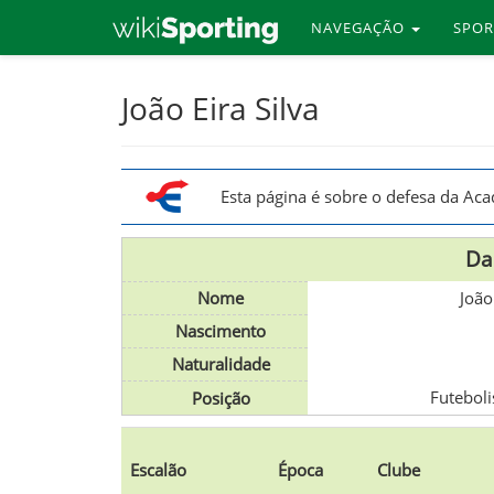
NAVEGAÇÃO
SPO
Skip
João Eira Silva
to
main
content
Esta página é sobre o defesa da Ac
Da
Nome
João
Nascimento
Naturalidade
Futeboli
Posição
Escalão
Época
Clube