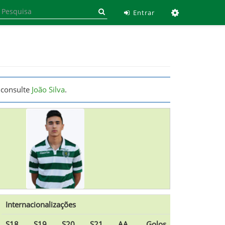
Ferramen
Entrar
 consulte
João Silva
.
Internacionalizações
S18
S19
S20
S21
AA
Golos