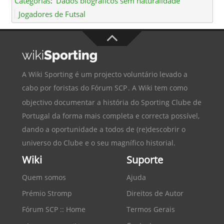
Categorias
:
Dados biográficos sem naturalidade
Jogadores de Futsal
A Wiki Sporting é um projecto voluntário levado a
cabo por foristas do
Fórum SCP
. A Wiki tem como
objectivo documentar a história do
Sporting Clube de
Portugal
da forma mais completa e correcta possível,
dando a oportunidade a todos de (re)descobrir o
universo do Clube e o seu magnífico historial.
Wiki
Suporte
Quem somos
Ajuda
Prémio Stromp
Direitos de Autor
Fórum SCP :: Home
Termos Gerais