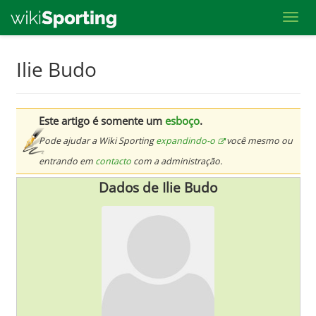
Toggl
Skip
Ilie Budo
to
main
content
Este artigo é somente um
esboço
.
Pode ajudar a Wiki Sporting
expandindo-o
você mesmo ou
entrando em
contacto
com a administração.
Dados de Ilie Budo