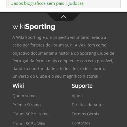
Dados biográficos sem país
Judocas
A Wiki Sporting é um projecto voluntário levado a
cabo por foristas do
Fórum SCP
. A Wiki tem como
objectivo documentar a história do
Sporting Clube de
Portugal
da forma mais completa e correcta possível,
dando a oportunidade a todos de (re)descobrir o
universo do Clube e o seu magnífico historial.
Wiki
Suporte
Quem somos
Ajuda
Prémio Stromp
Direitos de Autor
Fórum SCP :: Home
Termos Gerais
Contactos
Fórum SCP :: Wiki