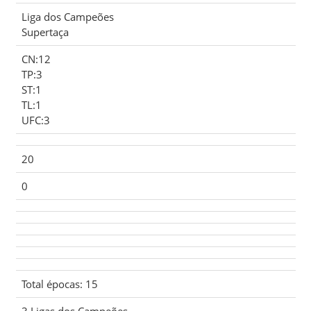
Liga dos Campeões
Supertaça
CN:12
TP:3
ST:1
TL:1
UFC:3
20
0
Total épocas: 15
3 Ligas dos Campeões