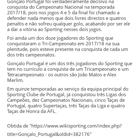
Gonçalo Portugal foi verdadeiramente decisivo na
conquista do Campeonato Nacional na temporada
2017/18
, pois nos jogos 4 e 5 da final foi chamado a
defender nada menos que dois livres directos e quatros
penaltis e não sofreu qualquer golo, acabando por ser ele
a dar a vitória ao
Sporting
nesses dois jogos.
Foi ainda um dos doze jogadores do
Sporting
que
conquistaram o Tri-Campeonato em
2017/18
na sua
plenitude, pois esteve presente na conquista de cada um
dos três campeonatos.
Gonçalo Portugal é um dos três jogadores do
Sporting
que
tem no currículo a conquista de um Tricampeonato e um
Tetracampeonato - os outros são
João Matos
e
Alex
Merlim
.
Em quinze temporadas ao serviço da equipa principal do
Sporting Clube de Portugal
, já conquistou três Ligas dos
Campeões, dez Campeonatos Nacionais, cinco Taças de
Portugal, quatro Supertaças, três Taças da Liga e quatro
Taças de Honra da AFL.
Obtida de "
https://www.wikisporting.com/index.php?
title=Gonçalo_Portugal&oldid=382176
"