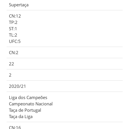
Supertaça
CN:12
TP:2
ST:1
TL:2
UFC:5
CN:2
22
2
2020/21
Liga dos Campeões
Campeonato Nacional
Taça de Portugal
Taça da Liga
CN:16