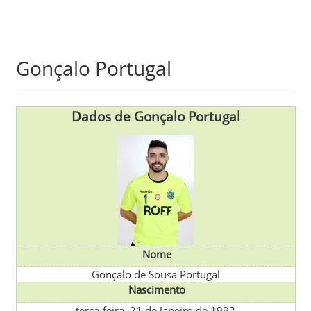
Skip
Gonçalo Portugal
to
main
content
Dados de Gonçalo Portugal
Nome
Gonçalo de Sousa Portugal
Nascimento
terça-feira, 21 de Janeiro de 1992