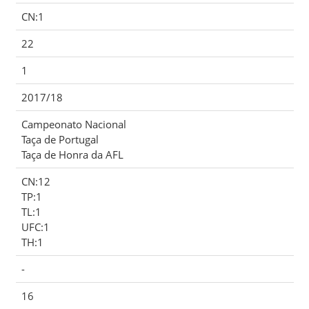
CN:1
22
1
2017/18
Campeonato Nacional
Taça de Portugal
Taça de Honra da AFL
CN:12
TP:1
TL:1
UFC:1
TH:1
-
16