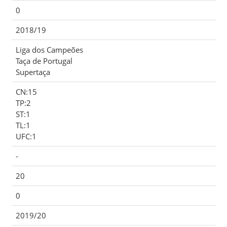
0
2018/19
Liga dos Campeões
Taça de Portugal
Supertaça
CN:15
TP:2
ST:1
TL:1
UFC:1
-
20
0
2019/20