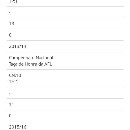
TP:1
-
13
0
2013/14
Campeonato Nacional
Taça de Honra da AFL
CN:10
TH:1
-
11
0
2015/16