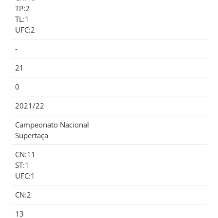
TP:2
TL:1
UFC:2
-
21
0
2021/22
Campeonato Nacional
Supertaça
CN:11
ST:1
UFC:1
CN:2
13