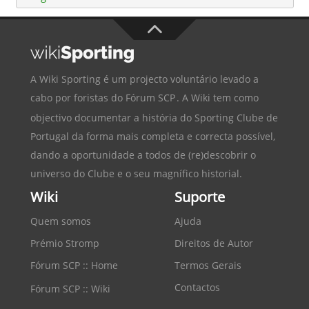
A Wiki Sporting é um projecto voluntário levado a
cabo por foristas do
Fórum SCP
. A Wiki tem como
objectivo documentar a história do
Sporting Clube de
Portugal
da forma mais completa e correcta possível,
dando a oportunidade a todos de (re)descobrir o
universo do Clube e o seu magnífico historial.
Wiki
Suporte
Quem somos
Ajuda
Prémio Stromp
Direitos de Autor
Fórum SCP :: Home
Termos Gerais
Contactos
Fórum SCP :: Wiki