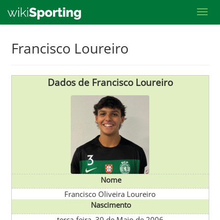
Toggl
Skip
Francisco Loureiro
to
main
content
Dados de Francisco Loureiro
Nome
Francisco Oliveira Loureiro
Nascimento
terça-feira, 30 de Maio de 2006