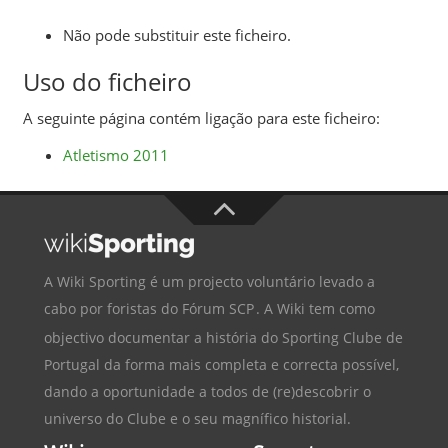
Não pode substituir este ficheiro.
Uso do ficheiro
A seguinte página contém ligação para este ficheiro:
Atletismo 2011
A Wiki Sporting é um projecto voluntário levado a
cabo por foristas do
Fórum SCP
. A Wiki tem como
objectivo documentar a história do
Sporting Clube de
Portugal
da forma mais completa e correcta possível,
dando a oportunidade a todos de (re)descobrir o
universo do Clube e o seu magnífico historial.