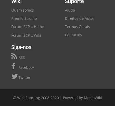
Wiki
Suporte
Quem somos
Ajuda
Prémio Stromp
Direitos de Autor
Fórum SCP :: Home
Termos Gerais
Contactos
Fórum SCP :: Wiki
Siga-nos
RSS
Facebook
Twitter
Wiki Sporting 2008-2020 |
Powered by MediaWiki