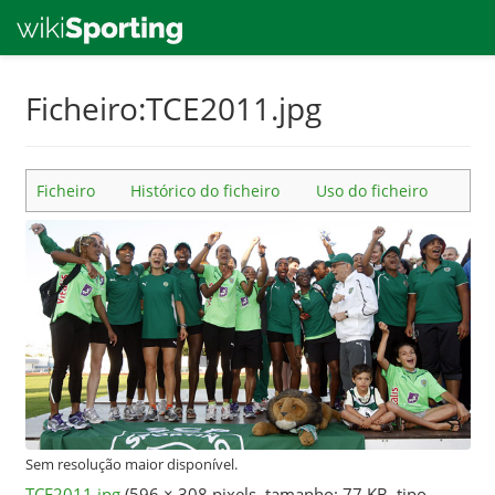
Skip
Ficheiro:TCE2011.jpg
to
main
content
Ficheiro
Histórico do ficheiro
Uso do ficheiro
Sem resolução maior disponível.
TCE2011.jpg
‎
(596 × 308 pixels, tamanho: 77 KB, tipo