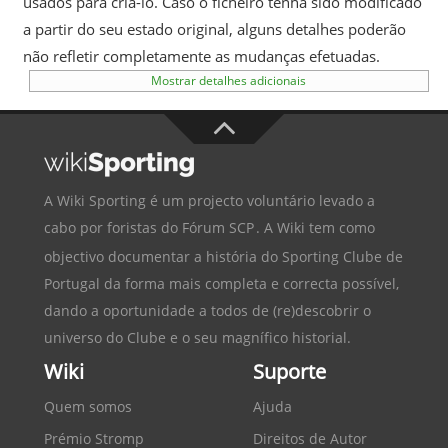
usados para criá-lo. Caso o ficheiro tenha sido modificado
a partir do seu estado original, alguns detalhes poderão
não refletir completamente as mudanças efetuadas.
Mostrar detalhes adicionais
A Wiki Sporting é um projecto voluntário levado a
cabo por foristas do
Fórum SCP
. A Wiki tem como
objectivo documentar a história do
Sporting Clube de
Portugal
da forma mais completa e correcta possível,
dando a oportunidade a todos de (re)descobrir o
universo do Clube e o seu magnífico historial.
Wiki
Suporte
Quem somos
Ajuda
Prémio Stromp
Direitos de Autor