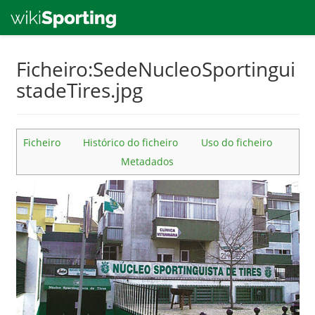
Skip
Ficheiro:SedeNucleoSportingui
to
stadeTires.jpg
main
content
Ficheiro
Histórico do ficheiro
Uso do ficheiro
Metadados