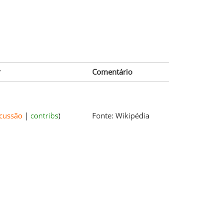
r
Comentário
cussão
|
contribs
)
Fonte: Wikipédia