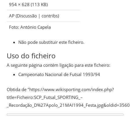
954 × 628
(113 KB)
AP
(
Discussão
|
contribs
)
Foto: António Capela
Não pode substituir este ficheiro.
Uso do ficheiro
A seguinte página contém ligação para este ficheiro:
Campeonato Nacional de Futsal 1993/94
Obtida de "
https://www.wikisporting.com/index.php?
title=Ficheiro:SCP_Futsal_SPORTING_–
_Recordação_D%27Apolo_21MAI1994_Festa.jpg&oldid=356