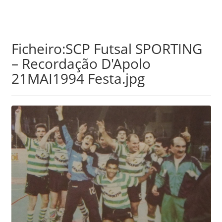
Skip
Ficheiro:SCP Futsal SPORTING
to
– Recordação D'Apolo
main
21MAI1994 Festa.jpg
content