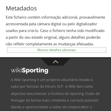
Metadados
Este ficheiro contém informação adicional, provavelmente
acrescentada pela câmara digital ou pelo digitalizador
usados para criá-lo. Caso o ficheiro tenha sido modificado
a partir do seu estado original, alguns detalhes poderão
não refletir completamente as mudanças efetuadas.
Mostrar detalhes adicionais
A Wiki Sporting é um projecto voluntário levado a
cabo por foristas do
Fórum SCP
. A Wiki tem como
objectivo documentar a história do
Sporting Clube de
Portugal
da forma mais completa e correcta possível,
dando a oportunidade a todos de (re)descobrir o