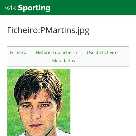
Skip
Ficheiro:PMartins.jpg
to
main
content
Ficheiro
Histórico do ficheiro
Uso do ficheiro
Metadados