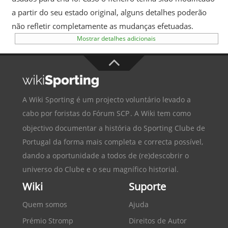
a partir do seu estado original, alguns detalhes poderão
não refletir completamente as mudanças efetuadas.
Mostrar detalhes adicionais
A Wiki Sporting é um projecto voluntário levado a
cabo por foristas do
Fórum SCP
. A Wiki tem como
objectivo documentar a história do
Sporting Clube de
Portugal
da forma mais completa e correcta possível,
dando a oportunidade a todos de (re)descobrir o
universo do Clube e o seu magnífico historial.
Wiki
Suporte
Quem somos
Ajuda
Prémio Stromp
Direitos de Autor