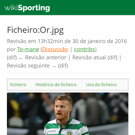
Skip
Ficheiro:Or.jpg
to
Revisão em 13h32min de 30 de janeiro de 2016
main
por
To-mane
(
Discussão
|
contribs
)
content
(dif) ← Revisão anterior | Revisão atual (dif) |
Revisão seguinte → (dif)
Ficheiro
Histórico do ficheiro
Uso do ficheiro