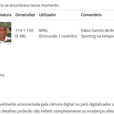
como se encontrava nesse momento.
iatura
Dimensões
Utilizador
Comentário
114 × 150
MRG
Fábio Camilo de Br
(5 KB)
(
Discussão
|
contribs
)
Sporting na tempo
ro:
elmente acrescentada pela câmara digital ou pelo digitalizador us
uns detalhes poderão não refletir completamente as mudanças efet