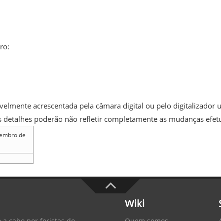
ro:
elmente acrescentada pela câmara digital ou pelo digitalizador us
uns detalhes poderão não refletir completamente as mudanças efet
vembro de
Wiki
Quem somos
 a cabo por foristas do