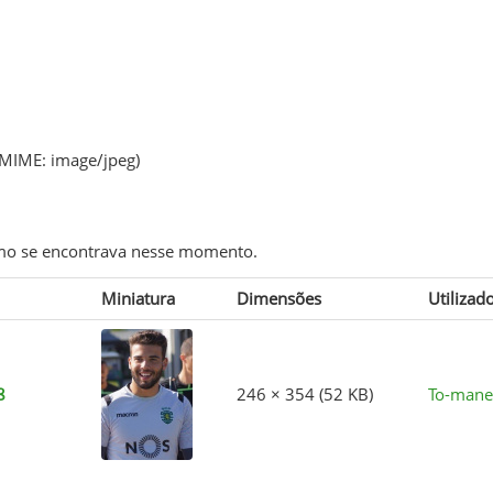
o MIME:
image/jpeg
)
como se encontrava nesse momento.
Miniatura
Dimensões
Utilizad
8
246 × 354
(52 KB)
To-mane