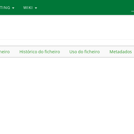
RTING
WIKI
heiro
Histórico do ficheiro
Uso do ficheiro
Metadados