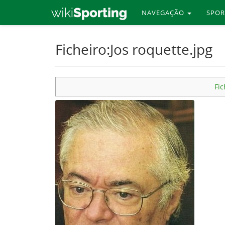
NAVEGAÇÃO
SPO
Skip
Ficheiro:Jos roquette.jpg
to
main
content
Fic