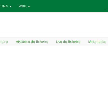
RTING
WIKI
heiro
Histórico do ficheiro
Uso do ficheiro
Metadados