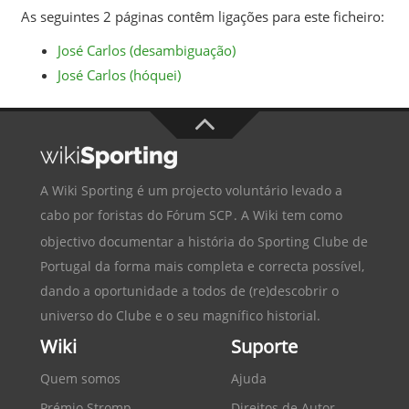
As seguintes 2 páginas contêm ligações para este ficheiro:
José Carlos (desambiguação)
José Carlos (hóquei)
A Wiki Sporting é um projecto voluntário levado a
cabo por foristas do
Fórum SCP
. A Wiki tem como
objectivo documentar a história do
Sporting Clube de
Portugal
da forma mais completa e correcta possível,
dando a oportunidade a todos de (re)descobrir o
universo do Clube e o seu magnífico historial.
Wiki
Suporte
Quem somos
Ajuda
Prémio Stromp
Direitos de Autor