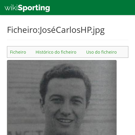
Skip
Ficheiro:JoséCarlosHP.jpg
to
main
content
Ficheiro
Histórico do ficheiro
Uso do ficheiro