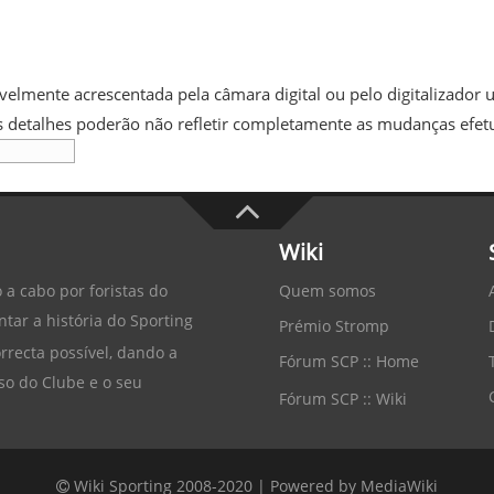
elmente acrescentada pela câmara digital ou pelo digitalizador us
uns detalhes poderão não refletir completamente as mudanças efet
Wiki
Quem somos
 a cabo por foristas do
tar a história do
Sporting
Prémio Stromp
recta possível, dando a
Fórum SCP :: Home
so do Clube e o seu
Fórum SCP :: Wiki
Wiki Sporting 2008-2020 |
Powered by MediaWiki