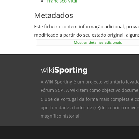
Francisco Vital
Metadados
Este ficheiro contém informação adicional, provav
modificado a partir do seu estado original, alg
Mostrar detalhes adicionais
A Wiki Sporting é um projecto voluntário levado
Fórum SCP
. A Wiki tem como objectivo documen
Clube de Portugal
da forma mais completa e cor
oportunidade a todos de (re)descobrir o univer
magnífico historial.