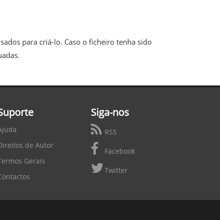
ados para criá-lo. Caso o ficheiro tenha sido
uadas.
Suporte
Siga-nos
Ajuda
RSS
Direitos de Autor
Facebook
Termos Gerais
Twitter
Contactos