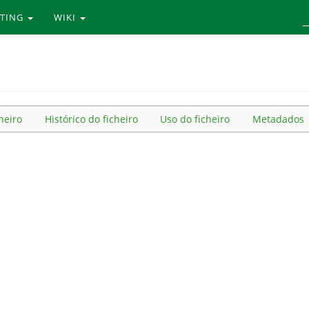
RTING
WIKI
heiro
Histórico do ficheiro
Uso do ficheiro
Metadados