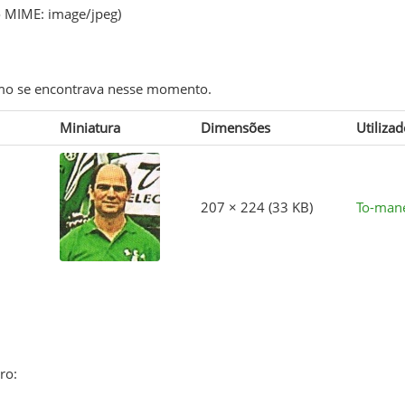
po MIME:
image/jpeg
)
como se encontrava nesse momento.
Miniatura
Dimensões
Utilizad
207 × 224
(33 KB)
To-man
ro: