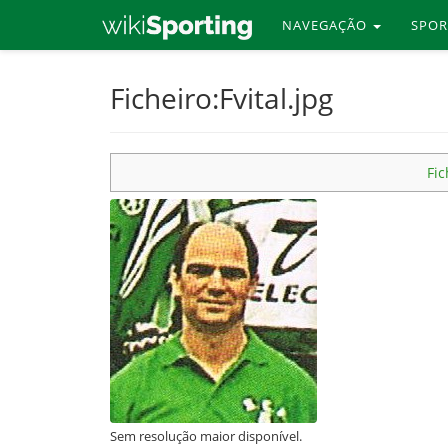
NAVEGAÇÃO
SPO
Skip
Ficheiro:Fvital.jpg
to
main
content
Fic
Sem resolução maior disponível.