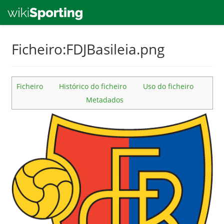
Skip
Ficheiro:FDJBasileia.png
to
main
content
Ficheiro
Histórico do ficheiro
Uso do ficheiro
Metadados