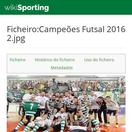
Skip
Ficheiro:Campeões Futsal 2016
to
2.jpg
main
content
Ficheiro
Histórico do ficheiro
Uso do ficheiro
Metadados