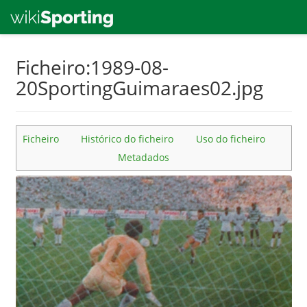
Skip
Ficheiro:1989-08-
to
20SportingGuimaraes02.jpg
main
content
Ficheiro
Histórico do ficheiro
Uso do ficheiro
Metadados