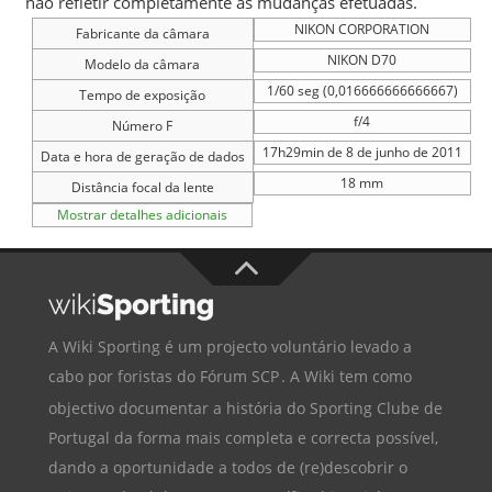
não refletir completamente as mudanças efetuadas.
NIKON CORPORATION
Fabricante da câmara
NIKON D70
Modelo da câmara
1/60 seg (0,016666666666667)
Tempo de exposição
f/4
Número F
17h29min de 8 de junho de 2011
Data e hora de geração de dados
18 mm
Distância focal da lente
Mostrar detalhes adicionais
A Wiki Sporting é um projecto voluntário levado a
cabo por foristas do
Fórum SCP
. A Wiki tem como
objectivo documentar a história do
Sporting Clube de
Portugal
da forma mais completa e correcta possível,
dando a oportunidade a todos de (re)descobrir o