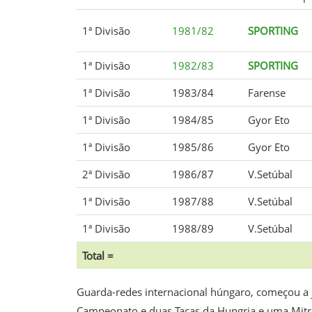
1ª Divisão
1981/82
SPORTING
1ª Divisão
1982/83
SPORTING
1ª Divisão
1983/84
Farense
1ª Divisão
1984/85
Gyor Eto
1ª Divisão
1985/86
Gyor Eto
2ª Divisão
1986/87
V.Setúbal
1ª Divisão
1987/88
V.Setúbal
1ª Divisão
1988/89
V.Setúbal
Total =
Guarda-redes internacional húngaro, começou a j
Campeonato e duas Taças da Hungria e uma Mitro