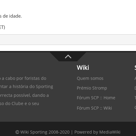
s de idade.
ET)
Wiki
Quem somos
 a cabo por foristas do
tar a história do
Sporting
Prémio Stromp
recta possível, dando a
Fórum SCP :: Home
so do Clube e o seu
Fórum SCP :: Wiki
Wiki Sporting 2008-2020 |
Powered by MediaWiki