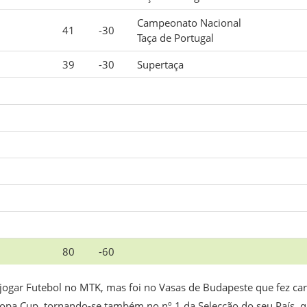
Campeonato Nacional
41
-30
Taça de Portugal
39
-30
Supertaça
80
-60
ogar Futebol no MTK, mas foi no Vasas de Budapeste que fez car
pa Cup, tornando-se também no nº 1 da Selecção do seu País, q