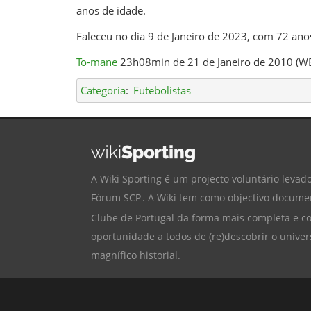
anos de idade.
Faleceu no dia 9 de Janeiro de 2023, com 72 ano
To-mane
23h08min de 21 de Janeiro de 2010 (W
Categoria
:
Futebolistas
A Wiki Sporting é um projecto voluntário levado
Fórum SCP
. A Wiki tem como objectivo documen
Clube de Portugal
da forma mais completa e cor
oportunidade a todos de (re)descobrir o univer
magnífico historial.