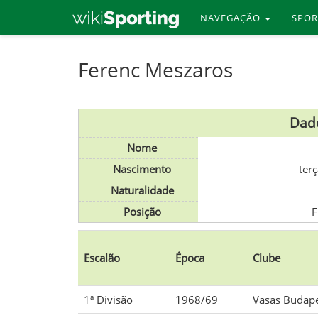
NAVEGAÇÃO
SPO
Skip
Ferenc Meszaros
to
main
content
Dad
Nome
Nascimento
terç
Naturalidade
Posição
F
Escalão
Época
Clube
1ª Divisão
1968/69
Vasas Budap