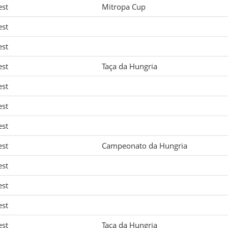
est
Mitropa Cup
est
est
est
Taça da Hungria
est
est
est
est
Campeonato da Hungria
est
est
est
est
Taça da Hungria