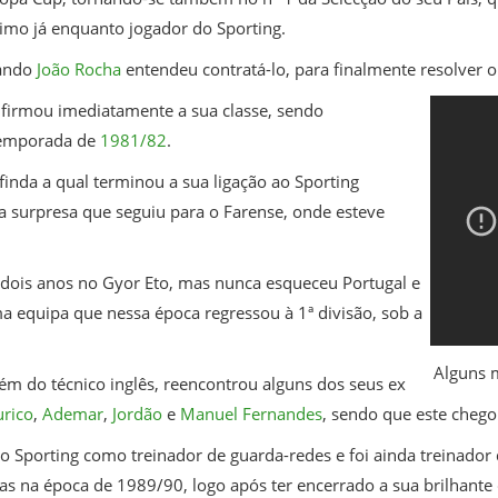
imo já enquanto jogador do Sporting.
uando
João Rocha
entendeu contratá-lo, para finalmente resolver 
nfirmou imediatamente a sua classe, sendo
temporada de
1981/82
.
nda a qual terminou a sua ligação ao Sporting
a surpresa que seguiu para o Farense, onde esteve
dois anos no Gyor Eto, mas nunca esqueceu Portugal e
ma equipa que nessa época regressou à 1ª divisão, sob a
Alguns 
ém do técnico inglês, reencontrou alguns dos seus ex
urico
,
Ademar
,
Jordão
e
Manuel Fernandes
, sendo que este chegou
do Sporting como treinador de guarda-redes e foi ainda treinador
as na época de 1989/90, logo após ter encerrado a sua brilhante c