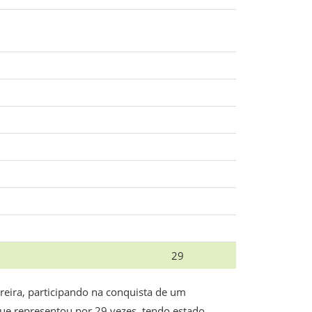
29
reira, participando na conquista de um
ue representou por 29 vezes, tendo estado