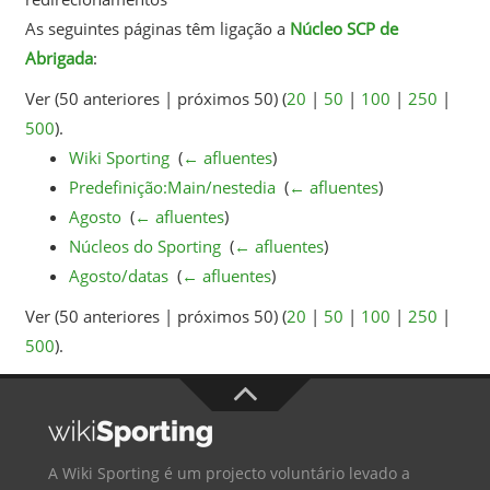
As seguintes páginas têm ligação a
Núcleo SCP de
Abrigada
:
Ver (50 anteriores | próximos 50) (
20
|
50
|
100
|
250
|
500
).
Wiki Sporting
‎
(
← afluentes
)
Predefinição:Main/nestedia
‎
(
← afluentes
)
Agosto
‎
(
← afluentes
)
Núcleos do Sporting
‎
(
← afluentes
)
Agosto/datas
‎
(
← afluentes
)
Ver (50 anteriores | próximos 50) (
20
|
50
|
100
|
250
|
500
).
A Wiki Sporting é um projecto voluntário levado a