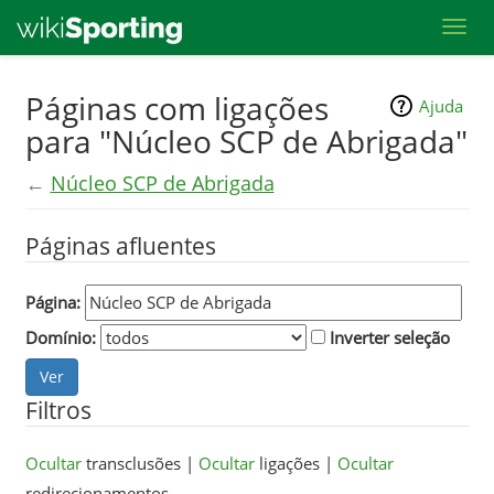
Toggl
Skip
Páginas com ligações
Ajuda
to
para "Núcleo SCP de Abrigada"
main
content
←
Núcleo SCP de Abrigada
Páginas afluentes
Página:
Domínio:
Inverter seleção
Filtros
Ocultar
transclusões |
Ocultar
ligações |
Ocultar
redirecionamentos