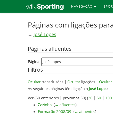
NAVEGAÇÃO
SPO
Skip
Páginas com ligações para
to
←
José Lopes
main
content
Páginas afluentes
Página:
Filtros
Ocultar
transclusões |
Ocultar
ligações |
Ocultar
As seguintes páginas têm ligação a
José Lopes
:
Ver (50 anteriores | próximos 50) (
20
|
50
|
100
Zezinho
‎
(
← afluentes
)
Formação 2008/09
‎
(
← afluentes
)