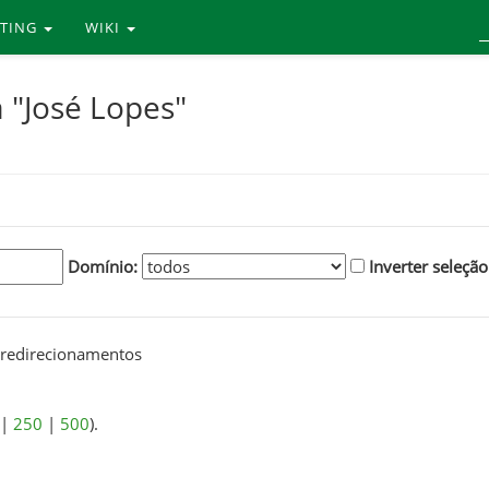
RTING
WIKI
 "José Lopes"
Domínio:
Inverter seleção
redirecionamentos
|
250
|
500
).