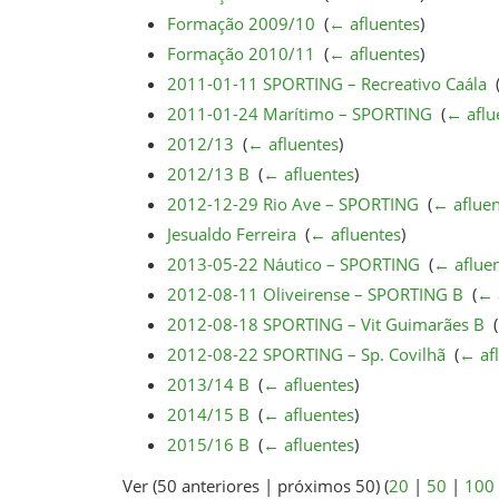
Formação 2009/10
‎
(
← afluentes
)
Formação 2010/11
‎
(
← afluentes
)
2011-01-11 SPORTING – Recreativo Caála
‎
2011-01-24 Marítimo – SPORTING
‎
(
← aflu
2012/13
‎
(
← afluentes
)
2012/13 B
‎
(
← afluentes
)
2012-12-29 Rio Ave – SPORTING
‎
(
← afluen
Jesualdo Ferreira
‎
(
← afluentes
)
2013-05-22 Náutico – SPORTING
‎
(
← aflue
2012-08-11 Oliveirense – SPORTING B
‎
(
← 
2012-08-18 SPORTING – Vit Guimarães B
‎
(
2012-08-22 SPORTING – Sp. Covilhã
‎
(
← af
2013/14 B
‎
(
← afluentes
)
2014/15 B
‎
(
← afluentes
)
2015/16 B
‎
(
← afluentes
)
Ver (50 anteriores | próximos 50) (
20
|
50
|
100