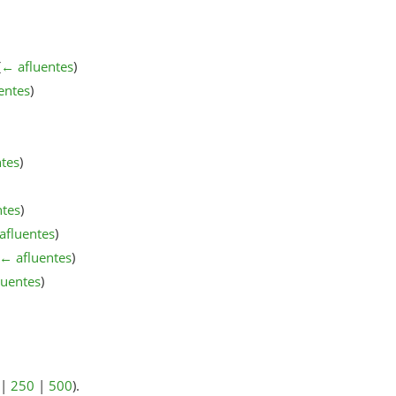
(
← afluentes
)
entes
)
tes
)
ntes
)
afluentes
)
← afluentes
)
luentes
)
|
250
|
500
).